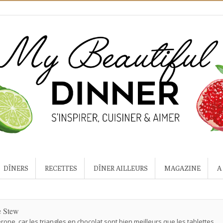
DÎNERS
RECETTES
DÎNER AILLEURS
MAGAZINE
A
e Stew
rone, car les triangles en chocolat sont bien meilleurs que les tablettes.