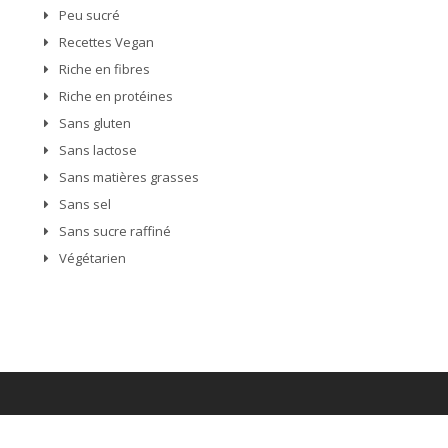
Peu sucré
Recettes Vegan
Riche en fibres
Riche en protéines
Sans gluten
Sans lactose
Sans matières grasses
Sans sel
Sans sucre raffiné
Végétarien