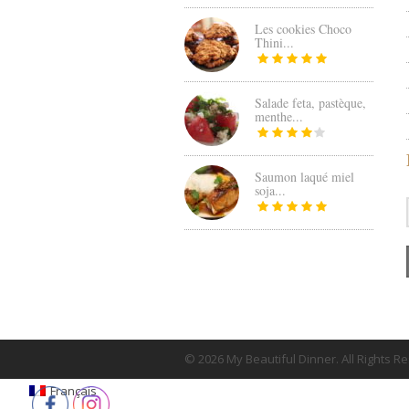
Les cookies Choco
Thini...
Salade feta, pastèque,
menthe...
Saumon laqué miel
soja...
© 2026 My Beautiful Dinner. All Rights R
Français