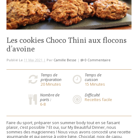
Les cookies Choco Thini aux flocons
d’avoine
Publié Le
11 Mai 2021 |
Par
Camille Besse
|
0 Commentaire
Temps de
Temps de
préparation
cuisson
20
Minutes
15
Minutes
Nombre de
Difficulté
parts :
Recettes facile
6-8
Faire du sport, préparer son summer body tout en se faisant
plaisir, c’est possible ? Et oui, sur My Beautiful Dinner, nous
sommes des magiciennes ! Nous vous avons concocté une recette
gourmande et qui pense à votre ligne. Chocolat, noix de cajou,