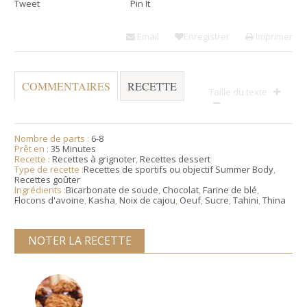
Tweet
Pin It
Email
Enregistrer
Imprimer
COMMENTAIRES
RECETTE
Taille du texte
Nombre de parts :
6-8
Prêt en :
35 Minutes
Recette :
Recettes à grignoter
,
Recettes dessert
Type de recette :
Recettes de sportifs ou objectif Summer Body
,
Recettes goûter
Ingrédients :
Bicarbonate de soude
,
Chocolat
,
Farine de blé
,
Flocons d'avoine
,
Kasha
,
Noix de cajou
,
Oeuf
,
Sucre
,
Tahini
,
Thina
NOTER LA RECETTE