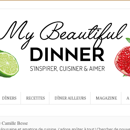
DÎNERS
RECETTES
DÎNER AILLEURS
MAGAZINE
A
e Camille Besse
ulousaine et amatrice de cuisine, j'adore goûter à tout ! Chercher de nou