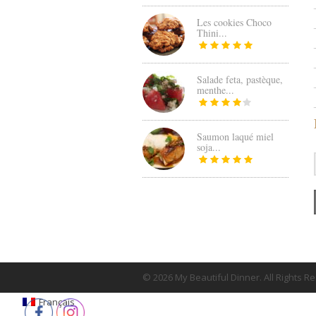
Les cookies Choco
Thini...
Salade feta, pastèque,
menthe...
Saumon laqué miel
soja...
© 2026 My Beautiful Dinner. All Rights R
Français