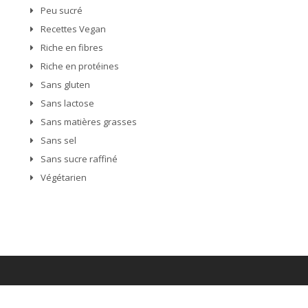
Peu sucré
Recettes Vegan
Riche en fibres
Riche en protéines
Sans gluten
Sans lactose
Sans matières grasses
Sans sel
Sans sucre raffiné
Végétarien