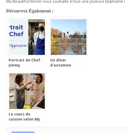
My Beautiful Dinner vous souhaite à tous une joyeuse Epiphanie !
Découvrez Également :
Portrait de Chef :
Un dîner
Jimmy
d’automne
Cappezzone,
Restaurant Anona
– Créateur de La
Parisienne
Le cours de
cuisine selon My
Beautiful Dinner