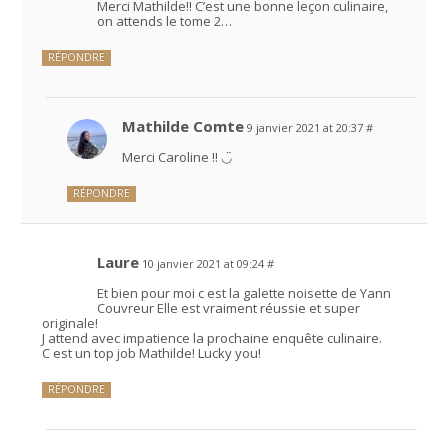
Merci Mathilde!! C’est une bonne leçon culinaire,
on attends le tome 2…
RÉPONDRE
Mathilde Comte
9 janvier 2021 at 20:37
#
Merci Caroline !! ◡̈
RÉPONDRE
Laure
10 janvier 2021 at 09:24
#
Et bien pour moi c est la galette noisette de Yann
Couvreur Elle est vraiment réussie et super
originale!
J attend avec impatience la prochaine enquête culinaire.
C est un top job Mathilde! Lucky you!
RÉPONDRE