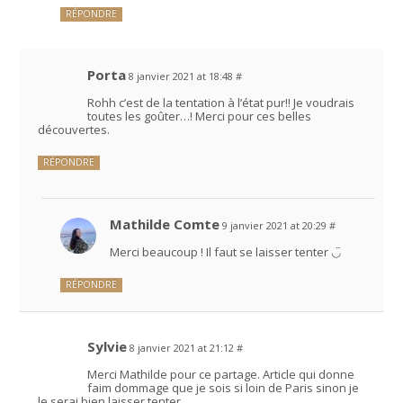
RÉPONDRE
Porta
8 janvier 2021 at 18:48
#
Rohh c’est de la tentation à l’état pur!! Je voudrais
toutes les goûter…! Merci pour ces belles
découvertes.
RÉPONDRE
Mathilde Comte
9 janvier 2021 at 20:29
#
Merci beaucoup ! Il faut se laisser tenter ◡̈
RÉPONDRE
Sylvie
8 janvier 2021 at 21:12
#
Merci Mathilde pour ce partage. Article qui donne
faim dommage que je sois si loin de Paris sinon je
le serai bien laisser tenter