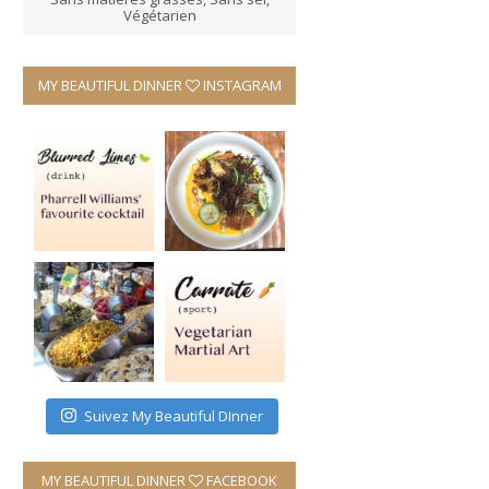
Végétarien
MY BEAUTIFUL DINNER
INSTAGRAM
Suivez My Beautiful DInner
MY BEAUTIFUL DINNER
FACEBOOK