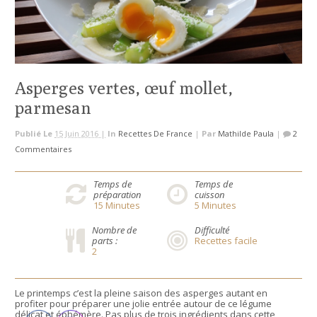
Asperges vertes, œuf mollet,
parmesan
Publié Le
15 Juin 2016 |
In
Recettes De France
|
Par
Mathilde Paula
|
2
Commentaires
Temps de
Temps de
préparation
cuisson
15
Minutes
5
Minutes
Nombre de
Difficulté
parts :
Recettes facile
2
Le printemps c’est la pleine saison des asperges autant en
profiter pour préparer une jolie entrée autour de ce légume
délicat et éphémère. Pas plus de trois ingrédients dans cette