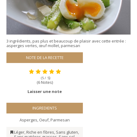
3 ingrédients, pas plus et beaucoup de plaisir avec cette entrée :
asperges vertes, œuf mollet, parmesan
NOTE DE LA RECETTE
)
(5 /
5
(6 Notes)
Laisser une note
INGREDIENTS
Asperges
,
Oeuf
,
Parmesan
Léger
,
Riche en fibres
,
Sans gluten
,
Sans matières grasses
,
Sans sel
,