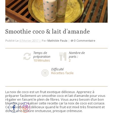
Smoothie coco & lait d’amande
Publié Le
6 Février 2017 |
Par
Mathilde Paula
|
0 Commentaire
Temps de
Nombre de
préparation
parts :
10
Minutes
2
Difficulté
Recettes facile
La noix de coco est un fruit exotique délicieux. Apprenez à
préparer facilement un smoothie coco et lait d’amande pour vous
régaler en faisant le plein de fibres. Vous aurez besoin d’un bon
blender pour réaliser cette recette car la noix de coco est coriace.
Ce smoothie est délicieux quand le fruit est mixé très finement et
donne une texture onctueuse, presque crémeuse.