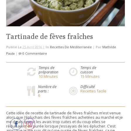
Tartinade de fèves fraîches
Publié Le
25 Avril 2016 |
In
Recettes De Méditerranée
|
Par
Mathilde
Paula
|
0 Commentaire
Temps de
Temps de
préparation
cuisson
10
Minutes
15
Minutes
Nombre de
Difficulté
parts :
Recettes facile
6
Cette idée de recette de tartinade de fèves fraîches m’est venue
alors que j’épluchais des fèves fraîches achetées au marché et je
me disais que je les avais trop cuites et du coup elles se
réduisaient en purée lorsque j’essayais de les éplucher. C’est
ainsi que je me suis dit qu’une purée de fèves fraîches, ça ne