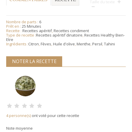
Taille du texte
Nombre de parts :
6
Prêt en :
25 Minutes
Recette :
Recettes apéritif
,
Recettes condiment
Type de recette :
Recettes apéritif dinatoire
,
Recettes Healthy Bien-
Etre
Ingrédients :
Citron
,
Fèves
,
Huile d'olive
,
Menthe
,
Persil
,
Tahini
NOTER LA RECETTE
4 personne(s)
ont voté pour cette recette
Note moyenne