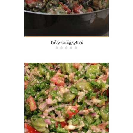
Taboulé égyptien