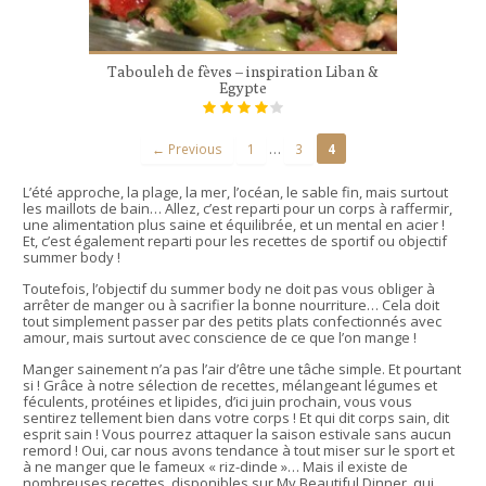
Tabouleh de fèves – inspiration Liban &
Egypte
…
← Previous
1
3
4
L’été approche, la plage, la mer, l’océan, le sable fin, mais surtout
les maillots de bain… Allez, c’est reparti pour un corps à raffermir,
une alimentation plus saine et équilibrée, et un mental en acier !
Et, c’est également reparti pour les recettes de sportif ou objectif
summer body !
Toutefois, l’objectif du summer body ne doit pas vous obliger à
arrêter de manger ou à sacrifier la bonne nourriture… Cela doit
tout simplement passer par des petits plats confectionnés avec
amour, mais surtout avec conscience de ce que l’on mange !
Manger sainement n’a pas l’air d’être une tâche simple. Et pourtant
si ! Grâce à notre sélection de recettes, mélangeant légumes et
féculents, protéines et lipides, d’ici juin prochain, vous vous
sentirez tellement bien dans votre corps ! Et qui dit corps sain, dit
esprit sain ! Vous pourrez attaquer la saison estivale sans aucun
remord ! Oui, car nous avons tendance à tout miser sur le sport et
à ne manger que le fameux « riz-dinde »… Mais il existe de
nombreuses recettes, disponibles sur My Beautiful Dinner, qui