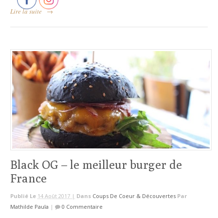
Lire la suite
→
Black OG – le meilleur burger de
France
Publié Le
14 Août 2017 |
Dans
Coups De Coeur & Découvertes
Par
Mathilde Paula
|
0 Commentaire