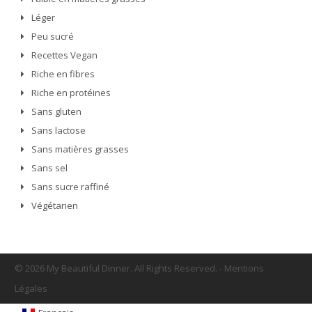
Léger
Peu sucré
Recettes Vegan
Riche en fibres
Riche en protéines
Sans gluten
Sans lactose
Sans matières grasses
Sans sel
Sans sucre raffiné
Végétarien
© 2026 My Beautiful Dinner. All Rights Reserved.
-
Mentions
Légales