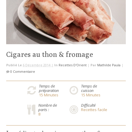
Cigares au thon & fromage
Publié Le
6 Décembre 2014 |
In
Recettes D'Orient
|
Par
Mathilde Paula
|
0 Commentaire
Temps de
Temps de
préparation
cuisson
15
Minutes
15
Minutes
Nombre de
Difficulté
parts :
Recettes facile
8