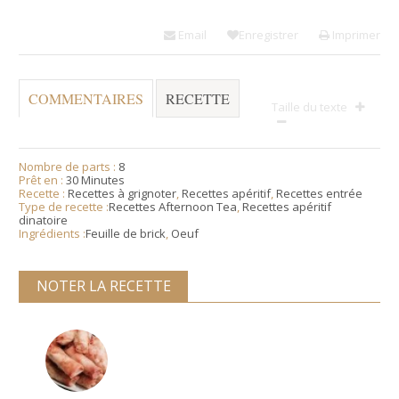
Email
Enregistrer
Imprimer
COMMENTAIRES
RECETTE
Taille du texte
Nombre de parts :
8
Prêt en :
30 Minutes
Recette :
Recettes à grignoter
,
Recettes apéritif
,
Recettes entrée
Type de recette :
Recettes Afternoon Tea
,
Recettes apéritif
dinatoire
Ingrédients :
Feuille de brick
,
Oeuf
NOTER LA RECETTE