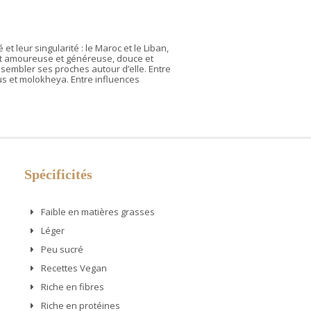
 leur singularité : le Maroc et le Liban,
 est amoureuse et généreuse, douce et
rassembler ses proches autour d’elle. Entre
us et molokheya. Entre influences
Spécificités
Faible en matières grasses
Léger
Peu sucré
Recettes Vegan
Riche en fibres
Riche en protéines