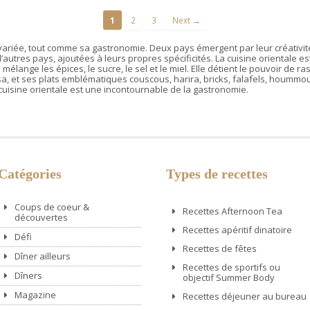
1
2
3
Next →
variée, tout comme sa gastronomie. Deux pays émergent par leur créativité et
’autres pays, ajoutées à leurs propres spécificités. La cuisine orientale
 mélange les épices, le sucre, le sel et le miel. Elle détient le pouvoir de 
a, et ses plats emblématiques couscous, harira, bricks, falafels, hoummo
 cuisine orientale est une incontournable de la gastronomie.
Catégories
Types de recettes
Coups de coeur &
Recettes Afternoon Tea
découvertes
Recettes apéritif dinatoire
Défi
Recettes de fêtes
Dîner ailleurs
Recettes de sportifs ou
Dîners
objectif Summer Body
Magazine
Recettes déjeuner au bureau