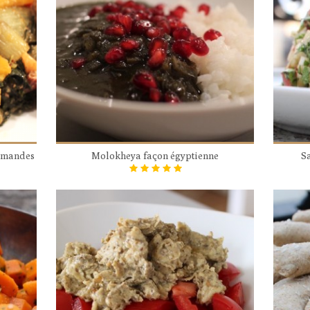
amandes
Molokheya façon égyptienne
Sa