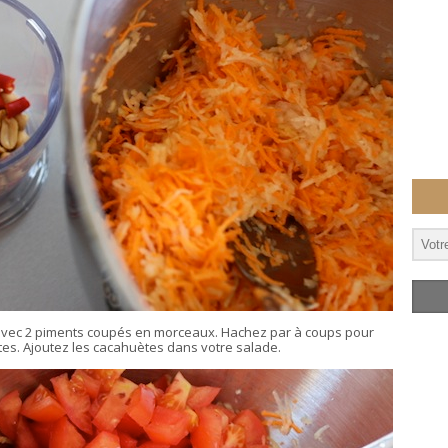
avec 2 piments coupés en morceaux. Hachez par à coups pour
tes. Ajoutez les cacahuètes dans votre salade.