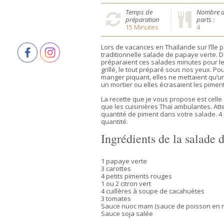
Temps de
Nombre 
préparation
parts :
15
Minutes
4
Lors de vacances en Thaïlande sur l’île
traditionnelle salade de papaye verte.
préparaient ces salades minutes pour les
grillé, le tout préparé sous nos yeux. P
manger piquant, elles ne mettaient qu’u
un mortier ou elles écrasaient les pimen
La recette que je vous propose est celle 
que les cuisinières Thaï ambulantes. Att
quantité de piment dans votre salade. 
quantité.
Ingrédients de la salade
1 papaye verte
3 carottes
4 petits piments rouges
1 ou 2 citron vert
4 cuillères à soupe de cacahuètes
3 tomates
Sauce nuoc mam (sauce de poisson en m
Sauce soja salée