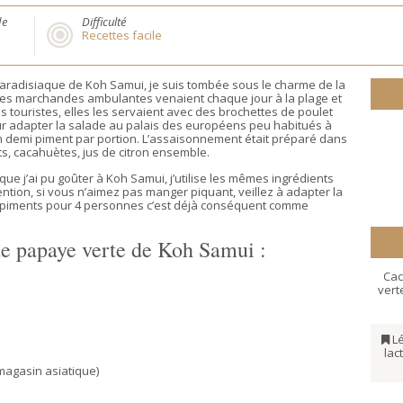
de
Difficulté
Recettes facile
 paradisiaque de Koh Samui, je suis tombée sous le charme de la
 Des marchandes ambulantes venaient chaque jour à la plage et
 touristes, elles les servaient avec des brochettes de poulet
our adapter la salade au palais des européens peu habitués à
n demi piment par portion. L’assaisonnement était préparé dans
ts, cacahuètes, jus de citron ensemble.
que j’ai pu goûter à Koh Samui, j’utilise les mêmes ingrédients
ention, si vous n’aimez pas manger piquant, veillez à adapter la
4 piments pour 4 personnes c’est déjà conséquent comme
 de papaye verte de Koh Samui :
Ca
vert
L
lac
agasin asiatique)