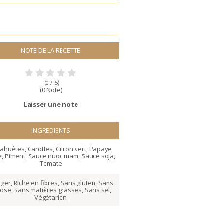
NOTE DE LA RECETTE
)
(0 /
5
(0 Note)
Laisser une note
INGREDIENTS
cahuètes
,
Carottes
,
Citron vert
,
Papaye
e
,
Piment
,
Sauce nuoc mam
,
Sauce soja
,
Tomate
éger
,
Riche en fibres
,
Sans gluten
,
Sans
tose
,
Sans matières grasses
,
Sans sel
,
Végétarien