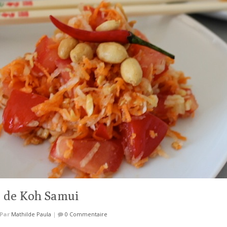
e de Koh Samui
Par
Mathilde Paula
|
0 Commentaire