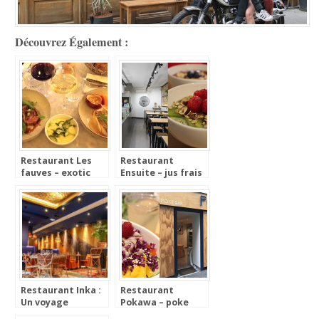
Découvrez Également :
Restaurant Les
Restaurant
fauves – exotic
Ensuite – jus frais
chic à
et brunch
Montparnasse
vitaminé
Restaurant Inka :
Restaurant
Un voyage
Pokawa – poke
gustatif en
bowl headquarter