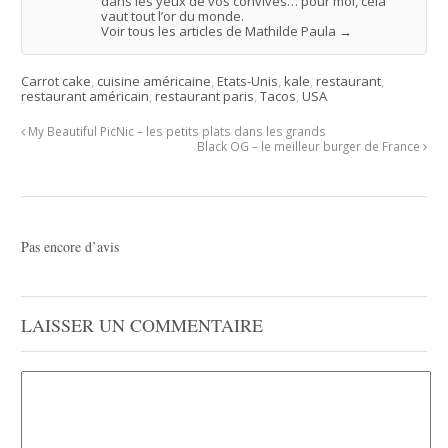
dans les yeux de vos convives… pour moi, cela
vaut tout l’or du monde.
Voir tous les articles de Mathilde Paula
→
Carrot cake
,
cuisine américaine
,
Etats-Unis
,
kale
,
restaurant
,
restaurant américain
,
restaurant paris
,
Tacos
,
USA
My Beautiful PicNic – les petits plats dans les grands
Black OG – le meilleur burger de France
Pas encore d’avis
LAISSER UN COMMENTAIRE