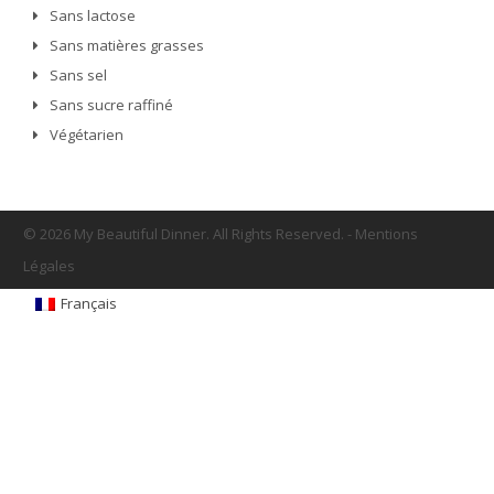
Sans lactose
Sans matières grasses
Sans sel
Sans sucre raffiné
Végétarien
© 2026 My Beautiful Dinner. All Rights Reserved.
-
Mentions
Légales
Français