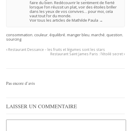
faire du bien. Redécouvrir le sentiment de fierté
lorsque l’on réussit un plat, voir des étoiles briller
dans les yeux de vos convives… pour moi, cela
vaut tout l’or du monde.
Voir tous les articles de Mathilde Paula
→
consommation
,
couleur
,
équilibré
,
manger bleu
,
marché
,
question
,
sourcing
Restaurant Dessance – les fruits et légumes sont les stars
Restaurant Saint James Paris : l’étoilé secret
Pas encore d’avis
LAISSER UN COMMENTAIRE