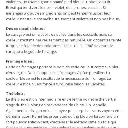
violettes, un champignon nommé pied bleu, du jaboticaba du
Brésil qui tend vers le noir – violet, des prunes, cassis… Si
mélangés à d’autres ingrédients on peut tenter l’illusion, leur
couleur naturelle est malheureusement violette et non pas bleue.
Des cocktails bleus :
Le curaçao est un alcool très utilisé dans les cocktails mais sa
couleur n’est malheureusement pas naturelle. On obtient sa teinte
turquoise à l’aide des colorants E133 ou E131. Côté saveurs, le
curaçao à le goût de l’orange.
Fromage bleu :
Certains fromages portent le nom de cette couleur comme le bleu
d’Auvergne. On les appelle les fromages à pâte persillée. La
couleur bleue est le résultat de la moisissure du fromage. La
couleur est d’un vert foncé à turquoise selon les variétés.
Thé bleu :
Le thé bleu est un intermédiaire entre le thé noir et le thé vert, il
s’agit du thé Oolong en provenance de Chine. On l’appelle
également le dragon noir, se soyez pas surpris si vous voyez cette
dénomination. Parmi les propriétés du thé bleu on lui confère un
fort pouvoir antioxydant, d’accélérer le métabolisme du foie qui
ferait diminuer notre taux de cholestérol et également des vertus