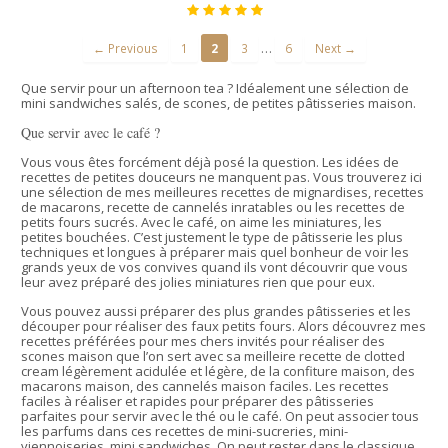
…
← Previous
1
2
3
6
Next →
Que servir pour un afternoon tea ? Idéalement une sélection de
mini sandwiches salés, de scones, de petites pâtisseries maison.
Que servir avec le café ?
Vous vous êtes forcément déjà posé la question. Les idées de
recettes de petites douceurs ne manquent pas. Vous trouverez ici
une sélection de mes meilleures recettes de mignardises, recettes
de macarons, recette de cannelés inratables ou les recettes de
petits fours sucrés. Avec le café, on aime les miniatures, les
petites bouchées. C’est justement le type de pâtisserie les plus
techniques et longues à préparer mais quel bonheur de voir les
grands yeux de vos convives quand ils vont découvrir que vous
leur avez préparé des jolies miniatures rien que pour eux.
Vous pouvez aussi préparer des plus grandes pâtisseries et les
découper pour réaliser des faux petits fours. Alors découvrez mes
recettes préférées pour mes chers invités pour réaliser des
scones maison que l’on sert avec sa meilleire recette de clotted
cream légèrement acidulée et légère, de la confiture maison, des
macarons maison, des cannelés maison faciles. Les recettes
faciles à réaliser et rapides pour préparer des pâtisseries
parfaites pour servir avec le thé ou le café. On peut associer tous
les parfums dans ces recettes de mini-sucreries, mini-
viennoiseries, mini sandwiches. On peut rester dans le classique