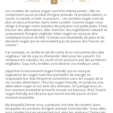
…
← Previous
1
2
3
5
Next →
Les recettes de cuisine vegan sont très intéressantes : elle ne
contiennent aucun produit d’origine animale. Ni produits laitiers, ni
oeufs, ni viande, ni miel, ni poisson… Les recettes vegan sont de
plus en plus présentes dans notre société. Cuisiner vegan nous
oblige à changer notre manière de préparer nos petits plats. Il faut
trouver des alternatives, aller chercher des ingrédients naturels et
uniquement d’origine végétale ! Mais vegan ne veut pas dire
compliqué et prise de tête ! Il existe une ribambelle de plats et de
desserts vegan qui ne nécessitent pas de passer des heures en
cuisine !
Par exemple, on arrête le lait de vache et on consomme des laits
végétaux : lait de soja ou d’amande. Idem pour les yaourts. On
remplace les viandes, les oeufs et les poissons par des protéines
végétales. Soja, tofu, lentilles vont devenir vos meilleurs amis.
J’apprécie le mouvement Vegan Friendly qui ne veut pas
stigmatiser les vegan mais leur permettre de manger en
respectant leur état d’esprit et convictions sans les couper de la
vie sociale alimentaire. Chez les vegan friendly, on propose une
alternative vegan à nos amis des animaux. On partage tous un
bon moment ensemble et tout le monde est heureux. Bref, l’esprit
vegan friendly est fait pour que tout le monde passe un bon
moment ensemble.
My Beautiful Dinner vous a préparé une liste de recettes dans
lesquelles les produits d’origine animale sont interdits ! Vous allez
vous régaler tout en respectant nos amis les animaux ! Testez-les