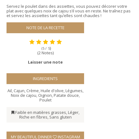
Servez le poulet dans des assiettes, vous pouvez décorer votre
plat avec quelques noix de cajou s’il vous en reste. Ne traînez pas
et servez les assiettes tant qu’elles sont chaudes !
NOTE DE LA RECETTE
)
(5 /
5
(2 Notes)
Laisser une note
INGREDIENTS
Ail
,
Cajun
,
Crème
,
Huile d'olive
,
Légumes
,
Noix de cajou
,
Oignon
,
Patate douce
,
Poulet
Faible en matières grasses
,
Léger
,
Riche en fibres
,
Sans gluten
MY BEAUTIFUL DINNER
INSTAGRAM