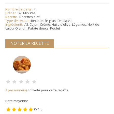
Nombre de parts :
4
Prêt en :
45 Minutes
Recette :
Recettes plat
Type de recette :
Recettes le gras c'est la vie
Ingrédients :
Ail
,
Cajun
,
Crème
,
Huile d'olive
,
Légumes
,
Noix de
cajou
,
Oignon
,
Patate douce
,
Poulet
NOTER LA RECETTE
2 personne(s)
ont voté pour cette recette
Note moyenne
(5 / 5)