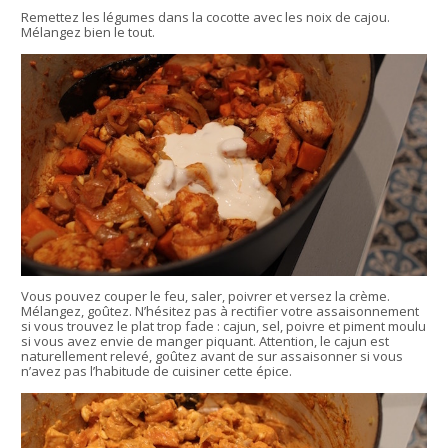
Remettez les légumes dans la cocotte avec les noix de cajou.
Mélangez bien le tout.
Vous pouvez couper le feu, saler, poivrer et versez la crème.
Mélangez, goûtez. N’hésitez pas à rectifier votre assaisonnement
si vous trouvez le plat trop fade : cajun, sel, poivre et piment moulu
si vous avez envie de manger piquant. Attention, le cajun est
naturellement relevé, goûtez avant de sur assaisonner si vous
n’avez pas l’habitude de cuisiner cette épice.