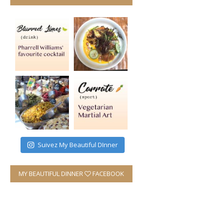
Suivez My Beautiful DInner
MY BEAUTIFUL DINNER
FACEBOOK