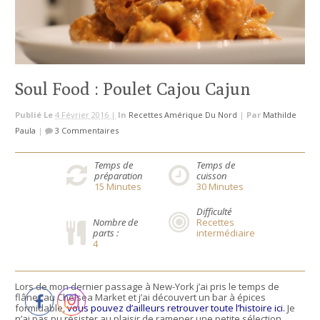
Soul Food : Poulet Cajou Cajun
Publié Le
4 Février 2016 |
In
Recettes Amérique Du Nord
|
Par
Mathilde
Paula
|
3 Commentaires
Temps de
Temps de
préparation
cuisson
15
Minutes
30
Minutes
Difficulté
Nombre de
Recettes
parts :
intermédiaire
4
Lors de mon dernier passage à New-York j’ai pris le temps de
flâner au Chelsea Market et j’ai découvert un bar à épices
formidable,
vous pouvez d’ailleurs retrouver toute l’histoire ici.
Je
n’ai pas pu résister au plaisir de ramener une petite sélection