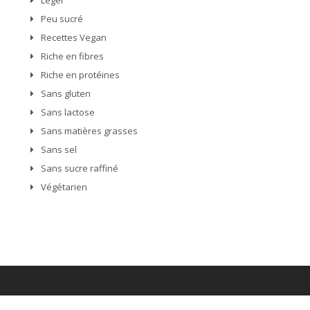
Léger
Peu sucré
Recettes Vegan
Riche en fibres
Riche en protéines
Sans gluten
Sans lactose
Sans matières grasses
Sans sel
Sans sucre raffiné
Végétarien