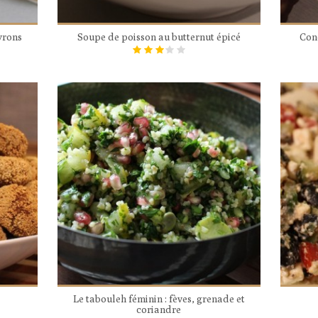
vrons
Soupe de poisson au butternut épicé
Con
Le tabouleh féminin : fèves, grenade et
coriandre