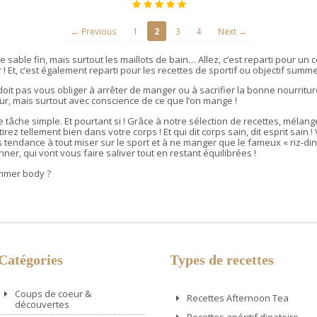
← Previous
1
2
3
4
Next →
 le sable fin, mais surtout les maillots de bain… Allez, c’est reparti pour un
 ! Et, c’est également reparti pour les recettes de sportif ou objectif summ
doit pas vous obliger à arrêter de manger ou à sacrifier la bonne nourrit
ur, mais surtout avec conscience de ce que l’on mange !
 tâche simple. Et pourtant si ! Grâce à notre sélection de recettes, mélan
ntirez tellement bien dans votre corps ! Et qui dit corps sain, dit esprit sain
 tendance à tout miser sur le sport et à ne manger que le fameux « riz-d
ner, qui vont vous faire saliver tout en restant équilibrées !
ummer body ?
Catégories
Types de recettes
Coups de coeur &
Recettes Afternoon Tea
découvertes