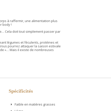
 corps à raffermir, une alimentation plus
er body !
ure… Cela doit tout simplement passer par
geant légumes et féculents, protéines et
 ! Vous pourrez attaquer la saison estivale
inde »… Mais il existe de nombreuses
Spécificités
Faible en matières grasses