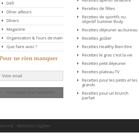
Recettes apéritif dinatoire
Défi
Recettes de fêtes
Dîner ailleurs
Recettes de sportifs ou
Dîners
objectif Summer Body
Magazine
Recettes déjeuner au bureau
Organisation & Tours de main
Recettes goûter
Que faire avec ?
Recettes Healthy Bien-Etre
Recettes le gras c'est la vie
Pour ne rien manquer
Recettes petit déjeuner
Recettes plateau TV
Recettes pour les petits et les
grands
Inscription à la newsletter
Recettes pour un brunch
parfait
eserved.
-
Mentions Légales