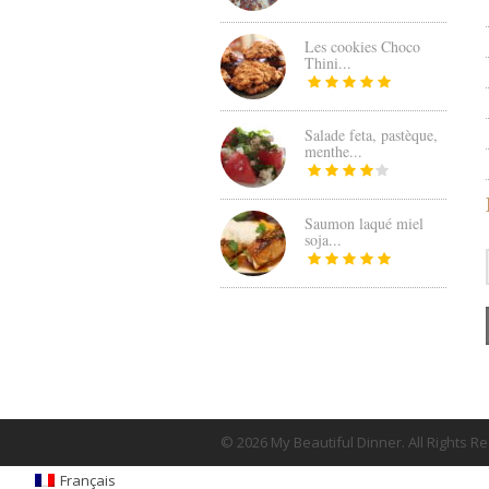
Les cookies Choco
Thini...
Salade feta, pastèque,
menthe...
Saumon laqué miel
soja...
© 2026 My Beautiful Dinner. All Rights R
Français